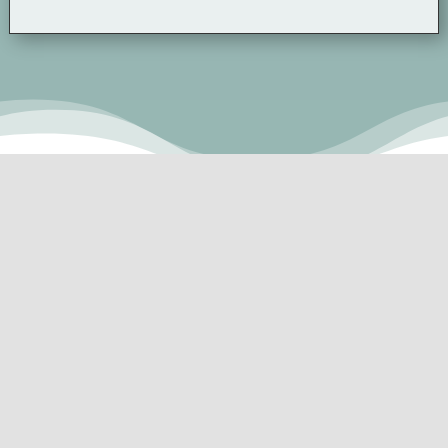
Um auf den Inhalt von
Google Maps
zuzugreifen bestätigen
Sie bitte den Service. Es werden dabei Daten an Drittanbieter
weitergegeben.
Mehr Informationen